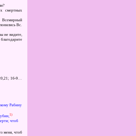
ми?
х смертных
с Всемирный
лонились Вс.
вы не видите,
 благодарите
-20,21; 16-9…
скому Рабину
1)
убин,
ерти; чтоб
з меня, чтоб