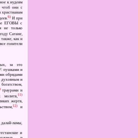
ное к иудеям
; чтоб они с
м христианам
6)
деев.
И при
тве ЕГОВЫ с
я не только
угоду Сатане,
также, как и
все гонители
ых, за это
У: пушками и
ыми обрядами
, духовным и
богатством,
)
траурами и
11)
х молитв,
ликих жертв,
12)
ьством,
и
, далай-ламы,
тестанские и
окружные и