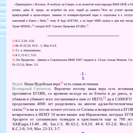
«Пришедшего с Востока, Я возбужу на Севере, и он возвестит всем народам ИМЯ МОЁ и 
2)
истину: дабы Я, придя, не истребил бы всех людей до единаго.
Кто же устоит проти
принуждений и адски-хитрых заманов от всемирно-братской веры в отдельные и к отст
3)
повелений в Книге с Неба,
тому Я буду БОГОМ, а он будет МНЕ сыном и дам ему поси
4)
5)
Троне МОЕМ»,
говорит БОГ Святых Пророков ЕГОВА.
1)
К.С.2-24; 13-8.
2)
Ис.41-25,26; 42-6…1; Мал.4-5,6.
3)
Т.е. в Апокалипсисе.
4)
К.С.21-6,7; 3-21.
5)
Э
то Предвечно - Дивное и Спасительное ИМЯ ЕМУ открыто в 1-й раз только Моисею. См. 
Ос.12-5,6; Иоил. 3-5.
-1 -
І.
1)
Иудей.
Наша Иудейская вера
есть самая истинная.
Всемирный Светитель.
Вероятно потому ваша вера есть истинная
противятся ЕГОВЕ, со времени исхода их из Египта и до днесь, и
2)
убивали и убивают всех посланников к ним от НЕГО,
да и САМОГО 
продолжении 4000 лет разделились на многие адски-бесчеловечны
4)
секты,
и ни за что не хотите отстать от Сатаны и возвратиться к ЕГОВ
возвратились к НЕМУ 10 колен ваших или Израильтяне, которых ЕГО
Арсарете от сатанинских талмудов и христианств еще за 700 лет
3(4)Ездра.13-40…48; Зах.1-3; Ис.62-2; 6-9,10; 48-4; 65-2,6; Иез.2-2
К.С.2-9; 3-9; Мат. 23-33; 3-7.