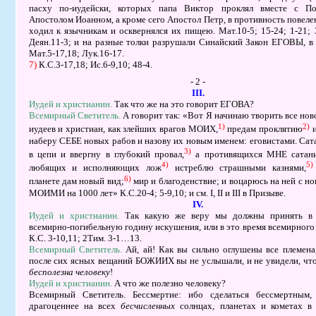
пасху по-иудейски, которых папа Виктор проклял вместе с П
Апостолом Иоанном, а кроме сего Апостол Петр, в противность пове
ходил к язычникам и осквернялся их пищею. Мат.10-5; 15-24; 1-21; 
Деян.11-3; и на разные толки разрушали Синайский Закон ЕГОВЫ, в
Мат.5-17,18; Лук.16-17.
7)
К.С.3-17,18; Ис.6-9,10; 48-4.
- 2 -
ІІІ.
Иудей и христианин.
Так что же на это говорит ЕГОВА?
Всемирный Светитель.
А говорит так: «Вот Я начинаю творить все нов
1)
2)
иудеев и христиан, как злейших врагов МОИХ,
предам проклятию
и
наберу СЕБЕ новых рабов и назову их новым именем: еговистами. Сат
3)
в цепи и ввергну в глубокий провал,
а противящихся МНЕ сатани
4)
5)
любящих и исполняющих лож
истреблю страшными казнями,
6)
планете дам новый вид;
мир и благоденствие; и воцарюсь на ней с н
МОИМИ на 1000 лет» К.С.20-4; 5-9,10; и см. І, ІІ и ІІІ в Призыве.
ІV.
Иудей и христианин.
Так какую же веру мы должны принять в
всемирно-погибельную годину искушения, или в это время всемирного
К.С. 3-10,11; 2Тим. 3-1…13.
Всемирный Светитель.
Ай, ай! Как вы сильно оглушены все племена
после сих ясных вещаний БОЖИИХ вы не услышали, и не увидели, чт
бесполезна человеку
!
Иудей и христианин.
А что же полезно человеку?
Всемирный Светитель. Бессмертие: ибо сделаться бессмертным,
драгоценнее на всех
бесчисленных
солнцах, планетах и кометах 