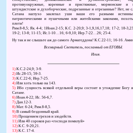
противуокружные, коренные и пристяжные, мормонские и мо
штундистские и духоборческие, подрезанные и отрезанные? Нет, не 
Сатана наглухо заклепал уши ваши его разными истинны
патриотическими и пушечными или житейскими законами, похот
плоти!
Рим.8-8,5; Як. 4-4; 1Иоан.2-15; К.С. 2-20,9; 3-1,9,16,17,18; 17-2; 18-3,2
19-2; 13-8; 11-15; Ис.1-10…16; 6-9,10; Иер.7-22…26; 25-4.
Ну так и не слышьте аж до самого Армагеддона! К.С.22-11; 16-16. Амин
Всемирный Светитель, посланный от ЕГОВЫ.
Илия.
1)
К.С.2-24,9; 3-9.
2)
Ис.28-15; 59-3.
3)
К.С.22-6; Иер.7-25.
4)
Или хоть только на 143.
5)
Ибо сущность всякой отдельной веры состоит в угождение Богу 
Сатане.
6)
Иоан.4-22; Ис. 56-6,7.
7)
Дан.12-3.
8)
Мат. 6-24; Рим.8-8,5.
9)
В самый бездонный край.
10)
Прощением грехов и злодейств.
11)
Или 40 сороков раз «господи помилуй»
12)
К.С. 9-20,21.
13)
К.С. 17-4.