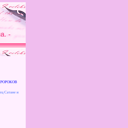
. -
ПРОРОКОВ
ец Сатане и