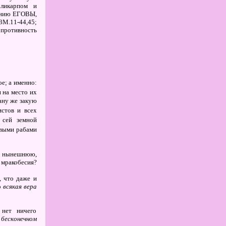
оликарпом и
лению ЕГОВЫ,
3М.11-44,45;
 противность
ое; а именно:
 на место их
ану же закую
стов и всех
сей земной
овыми рабами
 нынешнюю,
 мракобесия?
, что даже и
о
всякая вера
 нет ничего
в
бесконечном