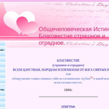
Общечеловеческая Истина
Благовестие страшное и
отрадное.
айн.
БЛАГОВЕСТИЕ
(страшное и отрадное)
ВСЕМ ЦАРСТВАМ, НАРОДАМ И ПЛЕМЕНАМ ОТ БОГА СВЯТЫХ 
или
1)
обнаружение самых главных тайн из сатанинских глубин
и какой кон
всем сатанистам его.
1890г.
 вер.
ЭПИГРАФ.