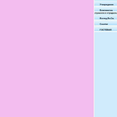
Утверждение
Благовестие
страшное и отрадное.
Взгляд Вс.Св.
Counter
ГОСТЕВАЯ