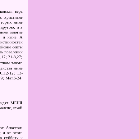
анская вера
, христиане
которых ныне
 другою, и в
выми многие
я и ныне. А
истинностей
дейские секты
ть повелений
,17; 21-8,27;
твом такого
действа ныне
С.12-12; 13-
9; Мат.6-24;
увидят МЕНЯ
колене, какой
от Апостола
 и от этого
их субботу и