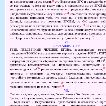
4)
ты дал перевести на все языки,
это Благовестие ЕГО и разослал бы о
во все главные города по всему миру, с повелением им от ЕГОВЫ
восторгом и не страшась и
не жалея
ничего, раздавали бы оное всяки
5)
и подобным им угодникам Богу и мамоне,
ибо спасение всем чрез иу
сем повелено напомнить тебе, что если ты, в сей последней би
Сатаной, исполнишь это повеление ЕГОВЫ, то ОН сделает теб
7)
бессмертным, но и светящимся, как Небесныя звезды;
но если ты, в 
не исполнишь оное, то будешь проклят на всю нескончаемую вечность 
дафановцы, авироновцы, сауловцы, давидовцы, ахавовцы, иродовцы и 
8)
Св. Пророков и Апостолов, или как все угодники Богу и Гогу.
VІ.
УРА и АЛЛИЛУИЯ!
ТЕБЕ, ПРЕДВЕЧНЫЙ ЧЕЛОВЕК ЕГОВА, воскрешающий мертв
разрушение ТОБОЮ всех сатанинских вер или угождения БОГУ и ГОГ
штыками, звонами и сладкогласными тонами, старинными и новомодн
и нарядами, разрушением братолюбно-единительной заповеди ТВОЕЙ
брюховным вельможеством или порабощением, деспотизмом и 
9)
10
загонкою душ в рай
разноценными панихидами, индульгенциями,
сидением, и лежанием на твердом, долгобормотанием казенны
постройкою молитвенных храмов, школ и блудилищ, принесением ве
празднованием и постами, и даже доскопоклонством и здохломол
13)
глотанием сифилиса из золотой чаши!
VІІ.
Слышите ли, все цари, вельможи, богачи, папы в 3-х Римах, патриархи
брамы, шейх-уль-исламы, чудотворные Рабины и великие богословы!
Караимские и Иерусалимские, православные и левославные, про
сбокустанские, дониконианские и дубинопетровские, 