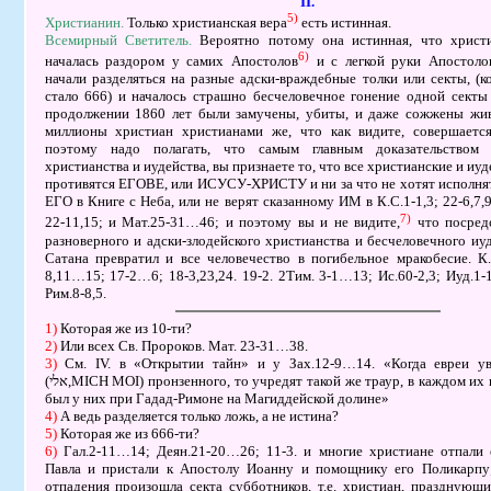
ІІ.
5)
Христианин.
Только христианская вера
есть истинная.
Всемирный Светитель.
Вероятно потому она истинная, что христи
6)
началась раздором у самих Апостолов
и с легкой руки Апостолов
начали разделяться на разные адски-враждебные толки или секты, (
стало 666) и началось страшно бесчеловечное гонение одной секты
продолжении 1860 лет были замучены, убиты, и даже сожжены жи
миллионы христиан христианами же, что как видите, совершаетс
поэтому надо полагать, что самым главным доказательством 
христианства и иудейства, вы признаете то, что все христианские и иу
противятся ЕГОВЕ, или ИСУСУ-ХРИСТУ и ни за что не хотят исполня
ЕГО в Книге с Неба, или не верят сказанному ИМ в К.С.1-1,3; 22-6,7,9
7)
22-11,15; и Мат.25-31…46; и поэтому вы и не видите,
что посредс
разноверного и адски-злодейского христианства и бесчеловечного иу
Сатана превратил и все человечество в погибельное мракобесие. К.
8,11…15; 17-2…6; 18-3,23,24. 19-2. 2Тим. 3-1…13; Ис.60-2,3; Иуд.1-1
Рим.8-8,5.
1)
Которая же из 10-ти?
2)
Или всех Св. Пророков. Мат. 23-31…38.
3)
См. ІV. в «Открытии тайн» и у Зах.12-9…14. «Когда евреи 
(
אלי
,MІCH MOІ) пронзенного, то учредят такой же траур, в каждом их 
был у них при Гадад-Римоне на Магиддейской долине»
4)
А ведь разделяется только ложь, а не истина?
5)
Которая же из 666-ти?
6)
Гал.2-11…14; Деян.21-20…26; 11-3. и многие христиане отпали 
Павла и пристали к Апостолу Иоанну и помощнику его Поликарпу;
отпадения произошла секта субботников, т.е. христиан, празднующ