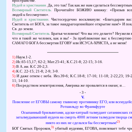
пространстве.
Иудей и христианин.
Да, это так! Так как же нам сделаться бессмертны
Всемирный Светитель.
Прочитайте БОЖИЮ книжку: «Призыв все
людей к бессмертию».
Иудей и христианин.
Чистосердечно воскликнули: «Благодарим ва
Светитель от БОГА, за такое наидрагоценнейшее открытие нам!» И пок
Св. до земли.
Всемирный Светитель.
Братья человеки! Что вы это делаете? Неужели 
что я такой же человек, как и вы! - За приближение вас к бессмертию
САМАГО БОГА бессмертия ЕГОВУ или ИСУСА-ХРИСТА, а не меня!
1)
Наум.1-2.
2)
Ис.65-15,17; 62-2; Мат.25-41; К.С.21-8; 22-15; 3-16.
3)
В А..ии. К.С 20-2,3.
4)
К.С. 22-15; 21-8; 2-9; 3-9.
5)
И даже огнем с неба. Иез.39-6; К.С.18-8; 17-16; 11-18; 2-22,23; 19
11; 14-10.
6)
Посредством землетрясения, Америка же провалится в океан; и…
- 3 -
V.
Повеление от ЕГОВЫ самому главному противнику ЕГО, или всеиудей
Ротшильду во Франкфурте
Осыпанный брильянтами, адски-хитрый талмудант сатанинских гл
заталмудываюший иудеев на смерть 4000 летним талмудом творца см
2)
никто из них не сделался бы бессмертным!
3)
БОГ Святых Пророков,
убитый иудеями, ЕГОВА, повелевает тебе чре