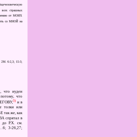
Общечеловеческую
в всех страшных
уплению от МОИХ
деть со МНОЙ на
2М. 6-2,3; 15-3;
, что иудеи
 потому, что
3)
ЕГОВУ,
и в
е толки или
Е так же, как
ВА спрятал в
 до Р.Х. см.
…6; 3-26,27;