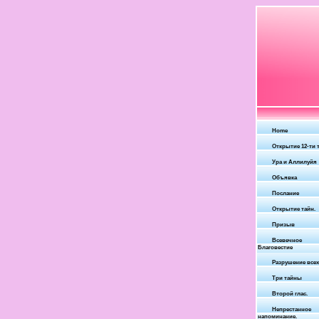
Home
Открытие 12-ти т
Ура и Аллилуйя
Объявка
Послание
Открытие тайн.
Призыв
Всевечное
Благовестие
Разрушение всех
Три тайны
Второй глас.
Непрестанное
напоминание.