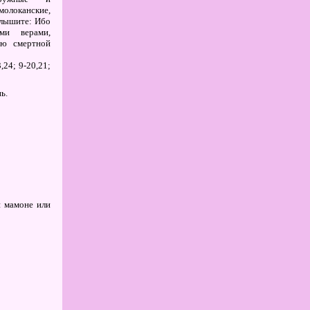
локанские,
слышите: Ибо
ми верами,
ью смертной
3,24; 9-20,21;
ь.
и мамоне или