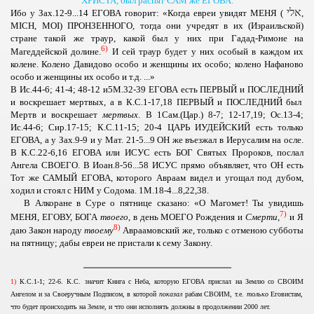
ХРИСТА, был распят САМ же ЕГОВА.
אלי
Ибо у Зах.12-9
...
14
ЕГОВА
говорит: «Когда евреи увидят
МЕНЯ (
,
M
I
CH
,
MO
I) ПРОНЗЕННОГО,
тогда они учредят в их (Израильской)
стране такой же траур, какой был у них при Гадад-Римоне на
6)
Магеддейской долине.
И сей траур будет у них особый в каждом их
колене. Колено Давидово особо и женщины их особо; колено Нафаново
особо и женщины их особо и т.д.
...
»
В
Ис.44-6; 41-4; 48-12
и
5
М.32-39 ЕГОВА
есть
ПЕРВЫЙ
и
ПОСЛЕДНИЙ
и воскрешает мертвых, а в
К.С.1-17,18
ПЕРВЫЙ
и
ПОСЛЕДНИЙ
был
Мертв и воскрешает
мертвых
. В
1
Сам.(Цар.) 8-7; 12-17,19; Ос.13-4;
Ис.44-6; Сир.17-15; К.С.11-15; 20-4 ЦАРЬ ИУДЕЙСКИЙ
есть только
ЕГОВА
, а у
Зах.9-9
и у
Мат. 21-5...9 ОН
же въезжал в Иерусалим на осле.
В
К.С.22-6,16 ЕГОВА
или
ИСУС
есть
БОГ
Святых Пророков, послал
Ангела
СВОЕГО
. В
Иоан.8-56...58
ИСУС
прямо объявляет, что
ОН
есть
Тот же
САМЫЙ ЕГОВА,
которого Авраам видел и угощал под дубом,
ходил и стоял с
НИМ
у Содома.
1
М.18-4...8,22,38.
В Алкоране в Суре о пятнице сказано: «О Магомет! Ты увидишь
7
)
МЕНЯ, ЕГОВУ, БОГА
твоего
, в день
МОЕГО
Рождения и
Смерти,
и Я
8
)
даю Закон народу
твоему
Авраамовский же, только с отменою субботы
на пятницу; дабы евреи не пристали к сему Закону.
1)
К.С.1-1; 22-6. К.С. значит Книга с Неба, которую
ЕГОВА
прислал на Землю со
СВОИМ
Ангелом и за Своеручным Подписом, в которой
показал
рабам
СВОИМ
, т.е.
только
Еговистам,
что будет происходить на Земле, и что они исполнять должны в продолжении 2000 лет.