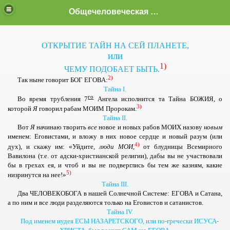
Общечеловеческая Истина.
ОТКРЫТИЕ ТАЙН НА СЕЙ ПЛАНЕТЕ,
или
1)
ЧЕМУ ПОДОБАЕТ БЫТЬ.
2)
Так ныне говорит
БОГ ЕГОВА:
Тайна І.
го
Во время трубления 7
Ангела исполнится та Тайна
БОЖИЯ
, о
3)
которой
Я
говорил рабам
МОИМ
Пророкам.
Тайна ІІ.
Вот
Я
начинаю творить
все
новое и новых рабов
МОИХ
назову
новым
именем: Еговистами, и вложу в них новое сердце и новый разум (или
4)
дух), и скажу им: «Уйдите,
люди
МОИ
,
от блудницы Всемирного
Вавилона (т.е. от адски-христианской религии), дабы вы не участвовали
бы в грехах ея, и чтоб и вы не подверглись бы тем же казням, какие
5)
низринутся на нее!»
Тайна ІІІ.
Два
ЧЕЛОВЕКОБОГА
в нашей Солнечной Системе:
ЕГОВА
и Сатана,
а по ним и все люди разделяются только на Еговистов и сатанистов.
Тайна І
V
.
Под именем иудея ЕСЫ НАЗАРЕТСКОГО, или по-гречески ИСУСА-