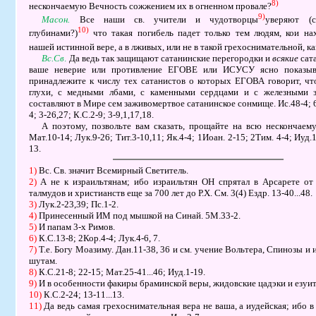
8)
нескончаемую Вечность сожжением их в огненном провале?
9)
Масон.
Все наши св. учители и чудотворцы
уверяют (с
10)
глубинами?)
что такая погибель падет только тем людям, кои на
нашей истинной вере, а в лживых, или не в такой грехоснимательной, ка
Вс.Св
.
Да ведь так защищают сатанинские перегородки и
всякие
сат
ваше неверие или
противление ЕГОВЕ
или
ИСУСУ
ясно показыв
принадлежите к числу тех сатанистов о которых
ЕГОВА
говорит, чт
глухи, с медными лбами, с каменными сердцами и с железными з
составляют в Мире сем заживомертвое сатанинское сонмище.
Ис.48-4; 
4; 3-26,27; К.С.2-9; 3-9,1,17,18.
А поэтому, позвольте вам сказать, прощайте на всю нескончаем
Мат.10-14; Лук.9-26; Тит.3-10,11; Як.4-4;
1
Иоан. 2-15;
2
Тим. 4-4; Иуд.1
13.
1)
Вс. Св. значит Всемирный Светитель.
2)
А не к израильтянам; ибо израильтян
ОН
спрятал в Арсарете от
талмудов и христианств еще за
700
лет до
Р.Х.
См.
3(4)
Ездр.
13-40...48.
3)
Лук.2-23,39; Пс.1-2.
4)
Принесенный ИМ под мышкой на С
и
най.
5
М.33-2.
5)
И папам 3-х Римов.
6)
К.С.13-8;
2
Кор.4-4; Лук.4-6, 7.
7)
Т.е. Богу Моазиму. Дан.11-38, 36 и см. учение Вольтера, Спинозы и
шутам.
8)
К.С.21-8; 22-15; Мат.25-41...46; Иуд.1-19.
9)
И в особенности факиры браминской веры, жидовские цадэки и езуи
10)
К.С.2-24; 13-11...13.
11)
Да ведь самая грехоснимательная вера не ваша, а иудейская; ибо в