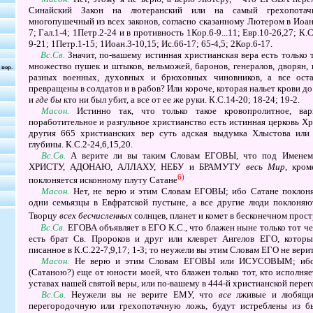
Синайский Закон на лютеранский или на самый грехопота
многопушечный из всех законов, согласно сказанному Лютером в
Иоан
7; Гал.1-4;
1
Петр.2-24
и в противность
1
Кор.6-9...11; Евр.10-26,27; К.С
9-21;
1
Петр.1-15;
1
Иоан.3-10,15; Ис.66-17; 65-4,5;
2
Кор.6-17.
Вс.Св.
Значит, по-вашему истинная христианская вера есть только т
множество пушек и штыков, вельможей, баронов, генералов, дворян, 
 вер.
разных военных, духовных и брюховных чиновников, а все ост
превращены в солдатов и в рабов? Или короче, которая нальет крови до
и
где бы
кто ни был убит, а все от ее же руки.
К.С.14-20; 18-24; 19-2.
Масон.
Истинно так, что только такое кровопролитное, вар
поработительное и разгульное христианство есть истинная церковь Хри
другия
665
христианских вер суть адская выдумка Хлыстова или 
глубины
. К.С.2-24,6,15,20.
Вс.Св.
А верите ли вы таким Словам
ЕГОВЫ
, что под Именем
ХРИСТУ, АДОНАЮ, АЛЛАХУ, НЕБУ
и
БРАМУТУ
весь Мир
, кром
6)
поклоняется исконному плуту Сатане
Масон.
Нет, не верю и этим Словам
ЕГОВЫ
; ибо Сатане поклон
одни семьязцы в Евфратской пустыне, а все другие люди поклоня
Творцу
всех бесчисленных
солнцев, планет и комет в бесконечном прост
Вс.Св.
ЕГОВА
объявляет в
ЕГО К.С.,
что блажен ныне только тот че
есть брат Св. Пророков и друг или клеврет Ангелов
ЕГО,
которы
писанное в
К.С.22-7,9,17; 1-3;
то неужели вы этим Словам
ЕГО
не вери
Масон.
Не верю и этим Словам
ЕГОВЫ
или
ИСУСОВЫМ
; иб
(Сатаною?) еще от юности моей, что блажен только тот, кто исполняе
уставах нашей святой веры, или по-вашему в 444-й христианской перег
Вс.Св
.
Неужели вы не верите
ЕМУ
, что
все
лживые и любящи
перегородочную или грехопотачную ложь, будут истреблены из б