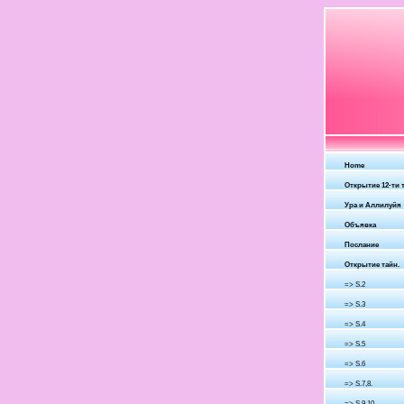
Home
Открытие 12-ти т
Ура и Аллилуйя
Объявка
Послание
Открытие тайн.
=> S.2
=> S.3
=> S.4
=> S.5
=> S.6
=> S.7,8.
=> S.9,10.