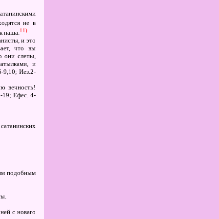
атанинскими
ходятся не в
11)
к наша.
анисты, и это
ает, что вы
о они слепы,
атылками, и
6-9,10; Иез.2-
ую вечность!
-19; Ефес. 4-
 сатанинских
 им подобным
ты.
 ней с новаго