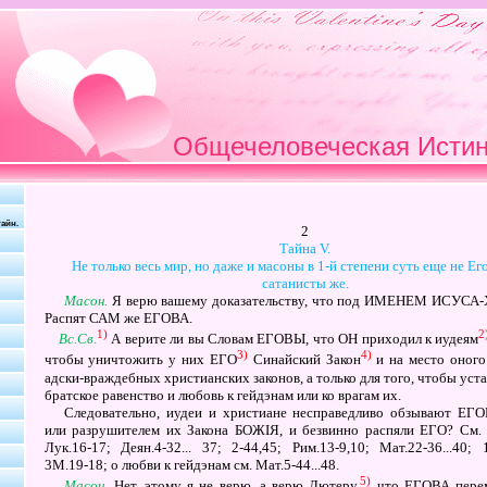
Общечеловеческая Истина
айн.
2
Тайна
V
.
Не только весь мир, но даже и масоны в 1-й степени суть еще не Ег
сатанисты же.
Масон.
Я верю вашему доказательству, что под
ИМЕНЕМ ИСУСА-
Распят
САМ
же
ЕГОВА.
1)
2
Вс.Св
.
А верите ли вы Словам
ЕГОВЫ
, что
ОН
приходил к иудеям
3)
4)
чтобы уничтожить у них
ЕГО
Синайский Закон
и на место оного
адски-враждебных христианских законов, а только для того, чтобы уст
братское равенство и любовь к гейдэнам или ко врагам их.
Следовательно, иудеи и христиане несправедливо обзывают
ЕГО
или разрушителем их Закона
БОЖІЯ
, и безвинно распяли
ЕГО? См. 
Лук.16-17; Деян.4-32... 37; 2-44,45; Рим.13-9,10; Мат.22-36...40;
3
М.19-18;
о любви к гейдэнам см.
Мат.5-44...48.
5)
Масон.
Нет, этому я не верю, а верю Лютеру,
что
ЕГОВА
пере