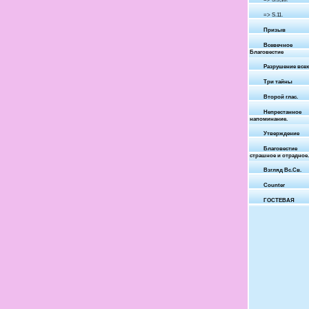
=> S.11.
Призыв
Всевечное
Благовестие
Разрушение всех
Три тайны
Второй глас.
Непрестанное
напоминание.
Утверждение
Благовестие
страшное и отрадное.
Взгляд Вс.Св.
Counter
ГОСТЕВАЯ