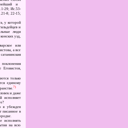
чнейший и
.1-29; Ис.53-
.21-8; 22-15;
а, у которой
гильдейцев и
альные люди
 конских узд,
варское или
стова, а все
сатанинския
 поклонения
е Еговистов,
яются только
ются единому
7)
ранстве.
ловек и даже
й исполняет
те?
о я убежден
т писанное в
ородке.
е исполнять
ытия на всю