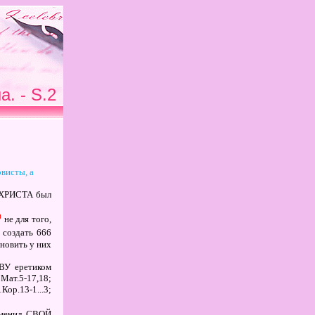
. - S.2
овисты, а
ХРИСТА
был
)
не для того,
 создать 666
ановить у них
ВУ
еретиком
Мат.5-17,18;
1
Кор.13-1...3;
менил
СВОЙ