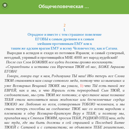
Общечеловеческая Истина.
2
I.
Отрадное и вместе с тем страшное повеление
ЕГОВЫ к самым древним и к самым
злейшим противникам ЕМУ или к
таким же адским врагам ЕМУ и всему Человечеству
, как и Сатана.
Выродки в аспидов и ехидн из потомков Израиля; и самый суеверный,
негодный, упрямый и противящийся МНЕ 4000 лет народ иудейский!
После сих Слов БОЖИИХ все иудеи должны громко воскликнуть:
«
Справедливы и истинны сии Изречения ТВОИ об нас, БОЖЕ Авраама
ЕГОВА!
Говори,
говори еще к нам, Родимушка ТЫ наш! Ибо теперь все Слова
ТВОИ становятся нам слаще сотового меда, потому что из нынешних и
1
)
уже Всемирных Вещаний ТВОИХ мы узнали,
что ТЫ есть такой же
ЕВРЕЙ,
как и мы, и что Израиль есть первородный Сын ТВОЙ, и
следовательно, мы суть ТВОИ же потомки; а чрез такое наше познание
ТЕБЯ стали наполняться наши жидовские или бесчеловечные сердца
ТВОЕЮ же Любовью ко всем, сотворенным ТОБОЮ человекам
,
и мы
стали теперь способны на соединение ТВОЕ нас со всеми народами и
племенами в одну Всемирно-Братскую Веру в ТЕБЯ; и поэтому мы,
припадая ниц к Стопам ТВОИМ, просим ТЕБЯ, РОДНОЙ ОТЕЦ наш, веди
нас туда, где мы быть должны в сей страшной и Последней Битве
ТВОЕЙ с Сатаной и с сатанистами; но объявляем ТЕБЕ решительно,