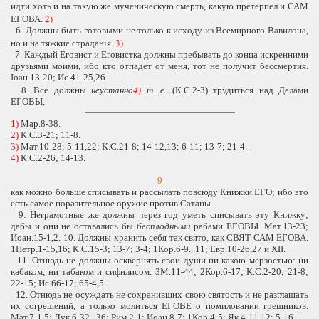
идти хоть и на такую же мученическую смерть, какую претерпел и САМ
2)
ЕГОВА.
6. Должны быть готовыми не только к исходу из Всемирного Вавилона,
3)
но и на тяжкие страданiя.
7. Каждый Еговист и Еговистка должны пребывать до конца искренними
друзьями моими, ибо кто отпадет от меня, тот не получит бессмертия.
Iоан.13-20; Ис.41-25,26.
4)
8. Все должны
неустанно
т. е.
(К.С.2-3) трудиться над Делами
ЕГОВЫ,
1)
Мар.8-38.
2)
К.С.3-21; 11-8.
3)
Мат.10-28; 5-11,22; К.С.21-8; 14-12,13; 6-11; 13-7; 21-4.
4)
К.С.2-26; 14-13.
9
как можно больше списывать и рассылать повсюду Книжки ЕГО; ибо это
есть самое поразительное оружие против Сатаны.
9. Неграмотные же должны через год уметь списывать эту Книжку;
дабы и они не оставались бы
бесплодными
рабами ЕГОВЫ. Мат.13-23;
Иоан.15-1,2. 10. Должны хранить себя так свято, как СВЯТ САМ ЕГОВА.
1Петр.1-15,16; К.С.15-3; 13-7; 3-4; 1Кор.6-9...11; Евр.10-26,27 и XII.
11. Отнюдь не должны осквернять свои души ни какою мерзостью: ни
кабаком, ни табаком и сифилисом. 3М.11-44; 2Кор.6-17; К.С.2-20; 21-8;
22-15; Ис.66-17; 65-4,5.
12. Отнюдь не осуждать не сохранивших свою святость и не разглашать
их согрешений, а только молиться ЕГОВЕ о помиловании грешников.
Мат.7-1,5; Лук.6-32...36; Рим.2-1; Иоан.8-7; 1Кор.4-5; Як.4-11,12; 5-16.