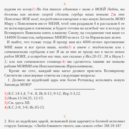
4
1)
иудеям по
всему
Но для такого единения с ними в МОЕЙ Любви, вы
2)
должны как можно скорей сделать сердца ваши
новыми
и это
Повеление МОЕ вам!
, посредством вмещения в них новую Заповедь МОЮ
Миру с Повелением им от МЕНЯ, чтоб они раздавали б и рассылали б ее
по всем народам и племенам; и будьте готовы
на каждый час
к исходу из
Всемирного Вавилона опять к вашему Сиону, на соединение там ваше со
144000 Еговистов, набранных МНОЮ из всех 12-ти Израильских колен.
И знайте, что только тогда Я прощу вам все 4000-летнее противление
3)
МНЕ ваше и все грехи ваши,
когда
а иначе с жидовскими или с
сатанинскими сердцами в вас Я ни за что не приму вас в число новых
рабов МОИХ, а истреблю вас так, как сказано у Иез.20-33...38 и Наум.1-
4)
2; или как сатанинское сонмище.
вы сделаетесь такими же
новыми
рабами МОИМИ или
Новозаветными
Израильтянами,
Кроме же сего, каждый ваш кагал должен прислать Всемирному
Светителю свои верные ответы на следующие вопросы:
1. Должен ли иудейский царь или богач Ротшильд исполнять новую
Заповедь МОЮ?
1)
К.С.14-1,4; 7-4...8; Ис.6-13; 9-12; Иер.5-3,12.
2)
Иоан.13-34,35; 12-15.
3)
См. здесь XII.
4)
К.С.2-9; 3-9; Ис.65-15.
5
2. Кто из иудейских царей, вельможей (или царенят) и богачей исполнил
старую Заповедь: «Люби ближнего твоего, как
самого себя
» 3М.19-18?