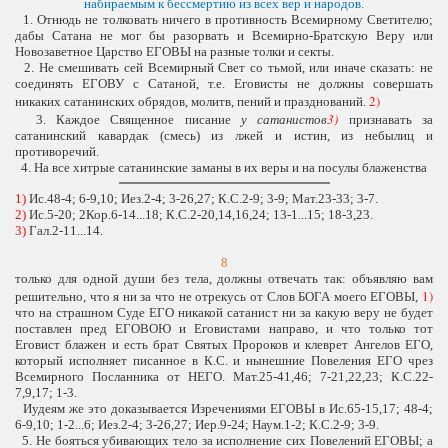
набираемым к бессмертию из всех вер и народов
.
1. Отнюдь не толковать ничего в противность Всемирному Светителю;
дабы Сатана не мог бы разорвать и Всемирно-Братскую Веру или
Новозаветное Царство ЕГОВЫ на разные толки и секты.
2. Не смешивать сей Всемирный Свет со тьмой, или иначе сказать: не
соединять ЕГОВУ с Сатаной, т.е. Еговисты не должны совершать
2)
никаких сатанинских обрядов, молитв, пений и празднований.
3)
3. Каждое Священное писание
у сатанистов
признавать за
сатанинский кавардак (смесь) из лжей и истин, из небылиц и
противоречий.
4. На все хитрые сатанинские заманы в их веры и на посулы блаженства
1)
Ис.48-4; 6-9,10; Иез.2-4; 3-26,27; К.С.2-9; 3-9; Мат.23-33; 3-7.
2)
Ис.5-20; 2Кор.6-14...18; К.С.2-20,14,16,24; 13-1...15; 18-3,23.
3)
Гал.2-11...14.
8
только для одной души без тела, должны отвечать так: объявляю вам
1)
решительно, что я ни за что не отрекусь от Слов БОГА моего ЕГОВЫ,
что на страшном Суде ЕГО никакой сатанист ни за какую веру не будет
поставлен пред ЕГОВОЮ и Еговистами направо, и что только тот
Еговист блажен и есть брат Святых Пророков и клеврет Ангелов ЕГО,
который исполняет писанное в К.С. и нынешние Повеления ЕГО чрез
Всемирного Посланника от НЕГО. Мат.25-41,46; 7-21,22,23; К.С.22-
7,9,17; 1-3.
Иудеям же это доказывается Изречениями ЕГОВЫ в Ис.65-15,17; 48-4;
6-9,10; 1-2...6; Иез.2-4; 3-26,27; Иер.9-24; Наум.1-2; К.С.2-9; 3-9.
5. Не бояться убивающих тело за исполнение сих Повелений ЕГОВЫ; а