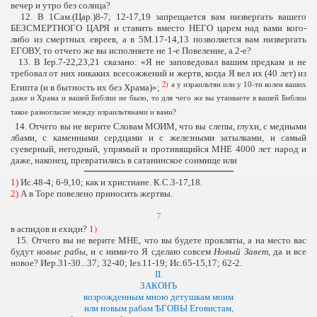
вечер и утро без солнца?
12. В 1Сам.(Цар.)8-7; 12-17,19 запрещается вам низвергать вашего
БЕЗСМЕРТНОГО ЦАРЯ и ставить вместо НЕГО царем над вами кого-
либо из смертных евреев, а в 5М.17-14,13 позволяется вам низвергать
ЕГОВУ, то отчего же вы исполняете не 1-е Повеление, а 2-е?
13. В Iер.7-22,23,21 сказано: «Я не заповедовал вашим предкам и не
требовал от них никаких всесожжений и жертв, когда Я вел их (40 лет) из
2)
а у израильтян или у 10-ти колен ваших
Египта (и в бытность их без Храма)»;
даже и Храма и вашей Библии не было, то для чего же вы утаиваете в вашей Библии
такое разногласие между израильтянами и вами?
14. Отчего вы не верите Словам МОИМ, что вы слепы, глухи, с медными
лбами, с каменными сердцами и с железными затылками, и самый
суеверный, негодный, упрямый и противящийся МНЕ 4000 лет народ и
даже, наконец, превратились в сатанинское сонмище или
1)
Ис.48-4; 6-9,10; как и христиане. К.С.3-17,18.
2)
А в Торе повелено приносить жертвы.
7
1)
в аспидов и ехидн?
15. Отчего вы не верите МНЕ, что вы будете прокляты, а на место вас
будут
новые рабы
, и с ними-то Я сделаю совсем
Новый Завет
, да и все
новое? Иер.31-30...37; 32-40; Iез.11-19; Ис.65-15,17; 62-2.
II
.
ЗАКОНЪ
возрожденным мною детушкам моим
или новым рабам ѢГОВЫ Еговистам
,