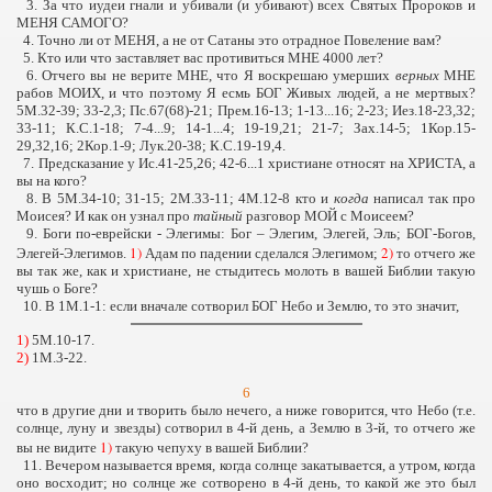
3. За что иудеи гнали и убивали (и убивают) всех Святых Пророков и
МЕНЯ САМОГО?
4. Точно ли от МЕНЯ, а не от Сатаны это отрадное Повеление вам?
5. Кто или что заставляет вас противиться МНЕ 4000 лет?
6. Отчего вы не верите МНЕ, что Я воскрешаю умерших
верных
МНЕ
рабов МОИХ, и что поэтому Я есмь БОГ Живых людей, а не мертвых?
5М.32-39; 33-2,3; Пс.67(68)-21; Прем.16-13; 1-13...16; 2-23; Иез.18-23,32;
33-11; К.С.1-18; 7-4...9; 14-1...4; 19-19,21; 21-7; Зах.14-5; 1Кор.15-
29,32,16; 2Кор.1-9; Лук.20-38; К.С.19-19,4.
7. Предсказание у Ис.41-25,26; 42-6...1 христиане относят на ХРИСТА, а
вы на кого?
8. В 5М.34-10; 31-15; 2М.33-11; 4М.12-8 кто и
когда
написал так про
Моисея? И как он узнал про
тайный
разговор МОЙ с Моисеем?
9. Боги по-еврейски - Элегимы: Бог – Элегим, Элегей, Эль; БОГ-Богов,
1)
2)
Элегей-Элегимов.
Адам по падении сделался Элегимом;
то отчего же
вы так же, как и христиане, не стыдитесь молоть в вашей Библии такую
чушь о Боге?
10. В 1М.1-1: если вначале сотворил БОГ Небо и Землю, то это значит,
1)
5М.10-17.
2)
1М.3-22.
6
что в другие дни и творить было нечего, а ниже говорится, что Небо (т.е.
солнце, луну и звезды) сотворил в 4-й день, а Землю в 3-й, то отчего же
1)
вы не видите
такую чепуху в вашей Библии?
11. Вечером называется время, когда солнце закатывается, а утром, когда
оно восходит; но солнце же сотворено в 4-й день, то какой же это был