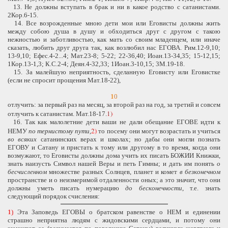
13. Не должны вступать в брак и ни в какое родство с сатанистами.
2Кор.6-15.
14. Все возрожденные мною дети мои или Еговисты должны жить
между собою душа в душу и обходиться друг с другом с такою
нежностью и заботливостью, как мать со своим младенцем, или иначе
сказать, любить друг друга так, как возлюбил нас ЕГОВА. Рим.12-9,10;
13-9,10; Ефес.4-2...4; Мат.23-8; 5-22; 22-36,40; Иоан.13-34,35; 15-12,15;
1Кор.13-1,3; К.С.2-4; Деян.4-32,33; 1Иоан.3-10,15; 3М.19-18.
15. За малейшую неприятность, сделанную Еговисту или Еговистке
(если не спросит прощения Мат.18-22),
10
отлучить: за первый раз на месяц, за второй раз на год, за третий и совсем
1)
отлучить к сатанистам. Мат.18-17.
16. Так как малолетние дети ваши не дали обещание ЕГОВЕ идти к
2)
НЕМУ
по тернистому пути,
то посему они могут возрастать и учиться
во всяких
сатанинских верах и школах; но дабы они могли познать
ЕГОВУ и Сатану и пристать к тому или другому в то время, когда они
возмужают, то Еговисты должны дома учить их писать БОЖИИ Книжки,
знать наизусть Символ нашей Веры и петь Гимны; и дать им понять
о
бесчисленном
множестве разных Солнцев, планет и комет
в безконечном
пространстве и о неизмеримой отдаленности оных; а это значит, что они
должны уметь писать нумерацию
до бесконечности
, т.е. знать
следующий порядок счисления:
1)
Эта Заповедь ЕГОВЫ о братском равенстве о НЕМ и единении
страшно неприятна людям с жидовскими сердцами, и потому они