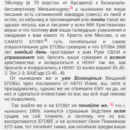
Эйсперу (в 70 верстах от Арсарета) к Безначала-
3)
бессмертному Мельхиседеку;
а нынешнее же ваше
писание есть сатанинский кавардак (смесь) из лжей и
истин, из небылиц и противоречий или
почти
такая же
адская чепуха, как и писание у всех 666 Христианских
верах и что поэтому
все
ваши талмудные узаконения и
ожидания к вам какого то Христа или Мессию, а не
4)
суть погибельное и самое
САМАГО ЕГОВУ,
отвратительное для
суеверие и что
ЕГОВЫ
ЕГОВА
2888
лет
каждый день
простирает к вам Руки
и
СВОИ
упрашивает
вас бросить ваши суеверия и
всякие
христианства; и возвратиться к
так же, как
НЕМУ
бросили и возвратились к
колен ваших! Ис.
НЕМУ
10
65-
Зах.
Ездр.
2;
1-3; 3(4)
13-40...48.
От нынешних же и
уже Всемирных
Вещаний
, чрез посланного от
Илию, вы, хотя и
ЕГОВЫ
НЕГО
призадумались, однако же не отвечаете
ни да, ни
ЕМУ
нет, и сделаться еговистами из вас вы всё ещё никому
не позволяете.
5)
Так знайте же и на
не
пеняйте же,
ЕГОВУ
что с
ое.
г. начнутся страшные бедствия
всем
нынешнего 1889
сущим на сей планете, и поэтому, кто из вас
воспротивится ЕГОВЕ и не исполнит Оное Повеление
вам, тот погибнет также, как погибали предки ваши
ЕГО