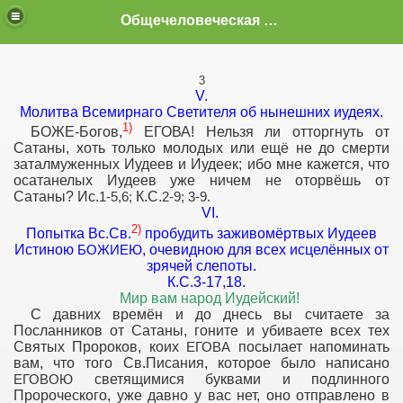
Общечеловеческая Истина.
3
V.
Молитва Всемирнаго Светителя об нынешних иудеях.
1)
БОЖЕ-Богов,
ЕГОВА! Нельзя ли отторгнуть от
Сатаны, хоть только молодых или ещё не до смерти
заталмуженных Иудеев и Иудеек; ибо мне кажется, что
осатанелых Иудеев уже ничем не оторвёшь от
Сатаны? Ис.
К.С.
1-5,6;
2-9; 3-9.
VІ.
2)
Попытка Вс.Св.
пробудить заживомёртвых Иудеев
Истиною
, очевидною для всех исцелённых от
БОЖИЕЮ
зрячей слепоты.
К.С.3-17,18.
Мир вам народ Иудейский!
С давних времён и до днесь вы считаете за
Посланников от Сатаны, гоните и убиваете всех тех
Святых Пророков, коих
посылает напоминать
ЕГОВА
вам, что того Св.Писания, которое было написано
светящимися буквами и подлинного
ЕГОВОЮ
Пророческого, уже давно у вас нет, оно отправлено в